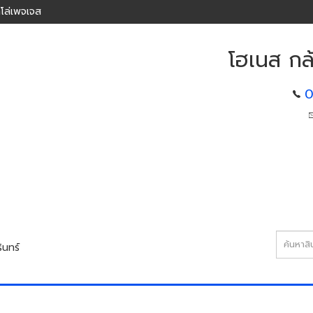
โล่เพจเจส
โฮเนส กล้
0
ินทร์