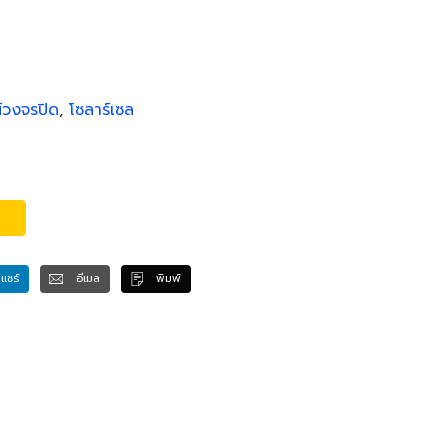
์วงจรปิด
,
โซลาร์เซล
แชร์
อีเมล
พิมพ์