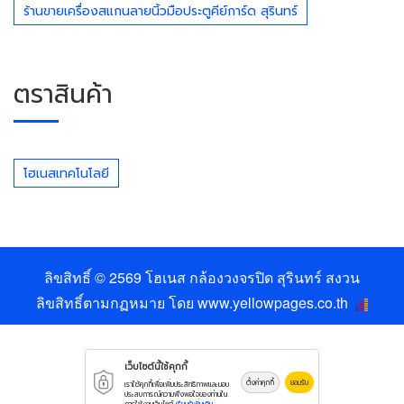
ร้านขายเครื่องสแกนลายนิ้วมือประตูคีย์การ์ด สุรินทร์
ตราสินค้า
โฮเนสเทคโนโลยี
ลิขสิทธิ์ © 2569
โฮเนส กล้องวงจรปิด สุรินทร์
สงวน
ลิขสิทธิ์ตามกฏหมาย โดย
www.yellowpages.co.th
เว็บไซต์นี้ใช้คุกกี้
ตั้งค่าคุกกี้
ยอมรับ
เราใช้คุกกี้เพื่อเพิ่มประสิทธิภาพและมอบ
ประสบการณ์ความพึงพอใจของท่านใน