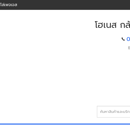
โล่เพจเจส
โฮเนส กล้
0