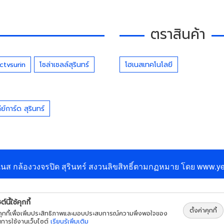
ตราสินค้า
ctvsurin
โซล่าเซลล์สุรินทร์
โฮเนสเทคโนโลยี
์การ์ด สุรินทร์
นส กล้องวงจรปิด สุรินทร์
สงวนลิขสิทธิ์ตามกฏหมาย โดย
www.ye
ต์นี้ใช้คุกกี้
ตั้งค่าคุกกี้
้คุกกี้เพื่อเพิ่มประสิทธิภาพและมอบประสบการณ์ความพึงพอใจของ
นการใช้งานเว็บไซต์
เรียนรู้เพิ่มเติม